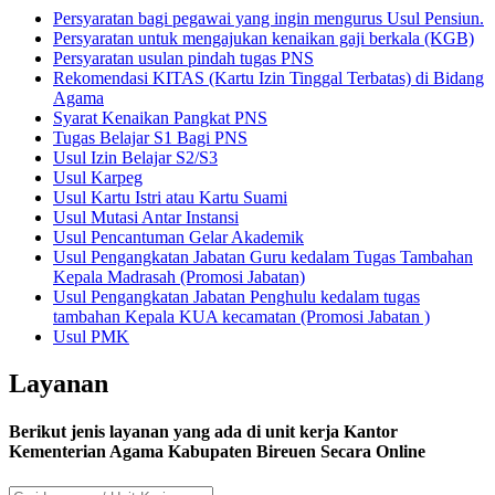
Persyaratan bagi pegawai yang ingin mengurus Usul Pensiun.
Persyaratan untuk mengajukan kenaikan gaji berkala (KGB)
Persyaratan usulan pindah tugas PNS
Rekomendasi KITAS (Kartu Izin Tinggal Terbatas) di Bidang
Agama
Syarat Kenaikan Pangkat PNS
Tugas Belajar S1 Bagi PNS
Usul Izin Belajar S2/S3
Usul Karpeg
Usul Kartu Istri atau Kartu Suami
Usul Mutasi Antar Instansi
Usul Pencantuman Gelar Akademik
Usul Pengangkatan Jabatan Guru kedalam Tugas Tambahan
Kepala Madrasah (Promosi Jabatan)
Usul Pengangkatan Jabatan Penghulu kedalam tugas
tambahan Kepala KUA kecamatan (Promosi Jabatan )
Usul PMK
Layanan
Berikut jenis layanan yang ada di unit kerja Kantor
Kementerian Agama Kabupaten Bireuen Secara Online