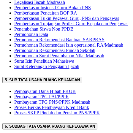
Legalisasi Ijazah Madrasah
Pemberkasan Instensif Guru Bukan PNS
Pemberkasan Pencairan BOP RA
Pemberkasan Tukin Pegawai Guru, PNS dan Pengawas
Pemberkasan Tunjangan Profesi Guru Kepala dan Pengawas
Penambahan Siswa Non PPDB
Permohonan Data
Permohonan Rekomendasi Bantuan SARPRAS
Permohonan Rekomendasi Izin operasional RA/Madrasah
Permohonan Rekomendasi Pindah Sekolah
Permohonan Surat Penambahan Nilai Madrasah
Surat Izin Penelitian Mahasiswa
Surat Keterangan Pengganti Ijazah
5. SUB TATA USAHA RUANG KEUANGAN
Pembayaran Dana Hibah FKUB
Pembayaran TPG PAI/PPPK
Pembayaran TPG PNS/PPPK Madrasah
Proses Berkas Pembiayaan Kredit Bank
Proses SKPP Pindah dan Pensiun PNS/PPPK
6. SUBBAG TATA USAHA RUANG KEPEGAWAIAN