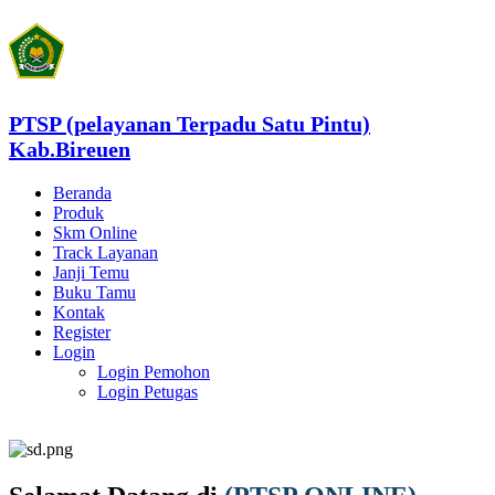
PTSP (pelayanan Terpadu Satu Pintu)
Kab.Bireuen
Beranda
Produk
Skm Online
Track Layanan
Janji Temu
Buku Tamu
Kontak
Register
Login
Login Pemohon
Login Petugas