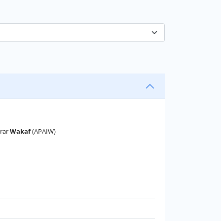
krar
Wakaf
(APAIW)