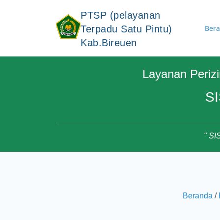
PTSP (pelayanan
Ber
Terpadu Satu Pintu)
Kab.Bireuen
Layanan Perizi
S
" S
Beranda
/