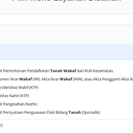
rat Permohonan Pendaftaran
Tanah Wakaf
dari KUA Kecamatan.
umen Ikrar
Wakaf
(IW), Akta Ikrar
Wakaf
(AIW), atau Akta Pengganti Akta I
a Identitas Wakif (KTP)
ntitas Nahir (KTP)
at Pengesahan Nazhir.
at Pernyataan Penguasaan Fisik Bidang
Tanah
(Sporadik)
ri