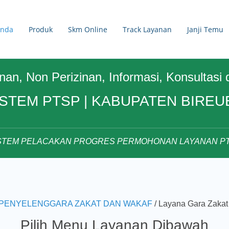
anda
Produk
Skm Online
Track Layanan
Janji Temu
nan, Non Perizinan, Informasi, Konsultas
ISTEM PTSP | KABUPATEN BIREU
ISTEM PELACAKAN PROGRES PERMOHONAN LAYANAN PT
PENYELENGGARA ZAKAT DAN WAKAF
/ Layana Gara Zakat
Pilih Menu Layanan Dibawah