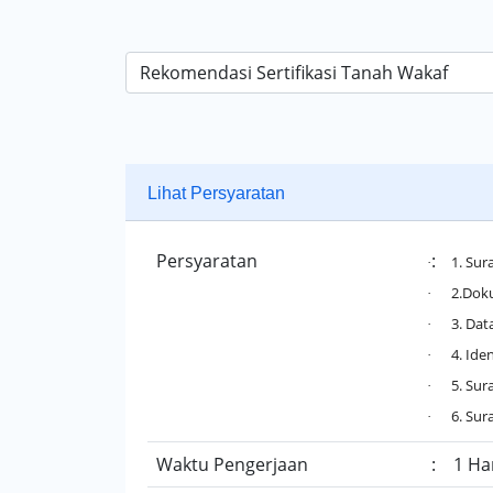
Lihat Persyaratan
Persyaratan
:
1. Su
·
2.Dok
·
3. Dat
·
4. Ide
·
5. Sur
·
6. Sur
·
Waktu Pengerjaan
:
1 Ha